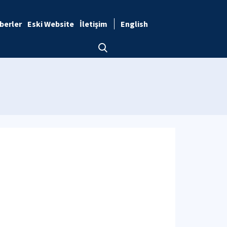
berler
Eski Website
İletişim
English