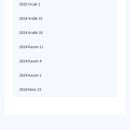
2025 Ocak 2
2024 Aralık 31
2024 Aralık 30
2024 Kasım 11
2024 Kasım 4
2024 Kasım 1
2024 Ekim 23