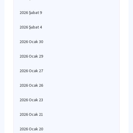
2026 Şubat 9
2026 Şubat 4
2026 Ocak 30
2026 Ocak 29
2026 Ocak 27
2026 Ocak 26
2026 Ocak 23
2026 Ocak 21
2026 Ocak 20