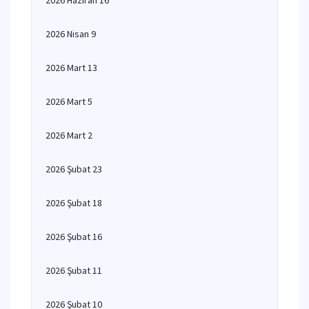
2026 Haziran 16
2026 Nisan 9
2026 Mart 13
2026 Mart 5
2026 Mart 2
2026 Şubat 23
2026 Şubat 18
2026 Şubat 16
2026 Şubat 11
2026 Şubat 10