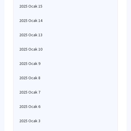
2025 Ocak 15
2025 Ocak 14
2025 Ocak 13
2025 Ocak 10
2025 Ocak 9
2025 Ocak 8
2025 Ocak 7
2025 Ocak 6
2025 Ocak 3