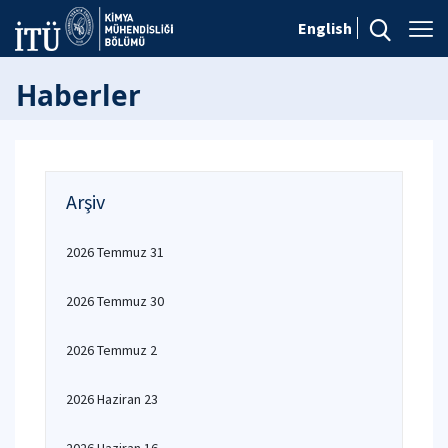
English
Haberler
Arşiv
2026 Temmuz 31
2026 Temmuz 30
2026 Temmuz 2
2026 Haziran 23