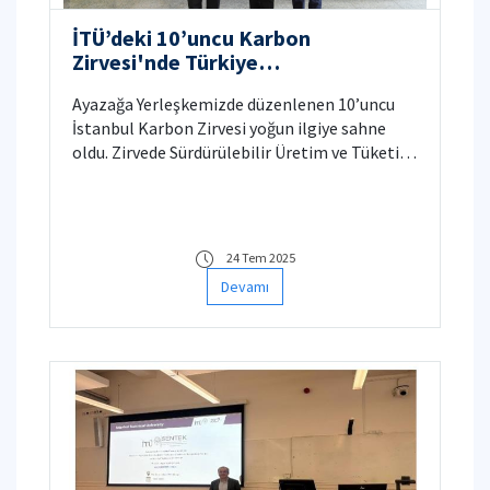
İTÜ’deki 10’uncu Karbon
Zirvesi'nde Türkiye
Karbonsuzlaşma Yolu Konuşuldu
Ayazağa Yerleşkemizde düzenlenen 10’uncu
İstanbul Karbon Zirvesi yoğun ilgiye sahne
oldu. Zirvede Sürdürülebilir Üretim ve Tüketim
Derneği (SÜT-D) karbon yönetimi başarılarını
ödüllendirdi.
24 Tem 2025
Devamı