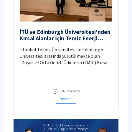
İTÜ ve Edinburgh Üniversitesi’nden
Kırsal Alanlar İçin Temiz Enerji
Üretimine Yönelik Uluslararası İş
İstanbul Teknik Üniversitesi ile Edinburgh
Birliği
Üniversitesi arasında yürütülmekte olan
“Düşük ve Orta Gelirli Ülkelerin (LMIC) Kırsal
Alanlarında Yerel Biyokütle Atıklarından
Dağıtık Temiz Enerji Üretimine Yönelik
Yenilikçi Stratejiler” başlıklı uluslararası
araştırma projesi çalışmaları başladı.
24 Tem 2025
Devamı