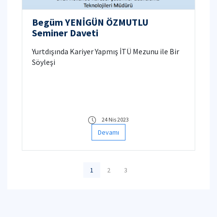
Begüm YENİGÜN ÖZMUTLU
Seminer Daveti
Yurtdışında Kariyer Yapmış İTÜ Mezunu ile Bir
Söyleşi
24 Nis 2023
Devamı
1
2
3