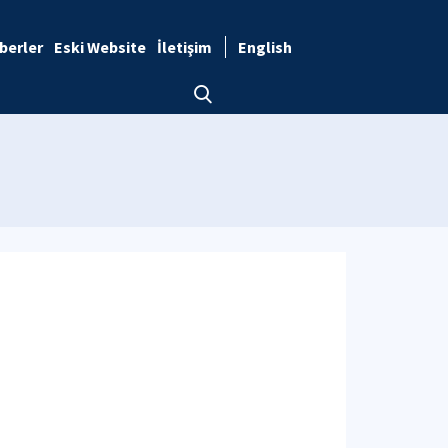
berler
Eski Website
İletişim
English